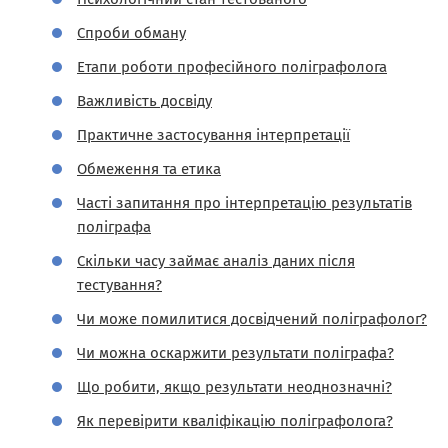
Спроби обману
Етапи роботи професійного поліграфолога
Важливість досвіду
Практичне застосування інтерпретації
Обмеження та етика
Часті запитання про інтерпретацію результатів
поліграфа
Скільки часу займає аналіз даних після
тестування?
Чи може помилитися досвідчений поліграфолог?
Чи можна оскаржити результати поліграфа?
Що робити, якщо результати неоднозначні?
Як перевірити кваліфікацію поліграфолога?