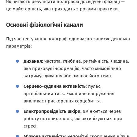
Як читають результати поліграфа досвідчені фахівці —
це майстерність, яка приходить з роками практики.
Основні фізіологічні канали
Під час тестування поліграф одночасно записує декілька
параметрів:
Дихання:
частота, глибина, ритмічність. Людина,
яка приховує інформацію, часто мимовільно
затримує дихання або змінює його темп.
Серцево-судинна активність:
пульс,
артеріальний тиск. Емоційне напруження
викликає прискорення серцебиття.
Електропровідність шкіри:
змінюється через
роботу потових залоз, які активізуються при
стресі.
М’язова активність:
непомітні скорочення м’язів