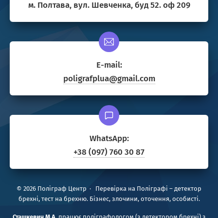
м. Полтава, вул. Шевченка, буд 52. оф 209
E-mail:
poligrafplua@gmail.com
WhatsApp:
+38 (097) 760 30 87
©
2026
Поліграф Центр
·
Перевірка на Поліграфі – детектор
брехні, тест на брехню. Бізнес, злочини, оточення, особисті.
Сташкевич М.А.
працює поліграфологом (з детектором брехні) з