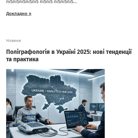
пїЅпїЅпїЅпїЅпїЅ пїЅпїЅ пїЅпїЅпїЅ...
Докладно »
Новини
Поліграфологія в Україні 2025: нові тенденції
та практика