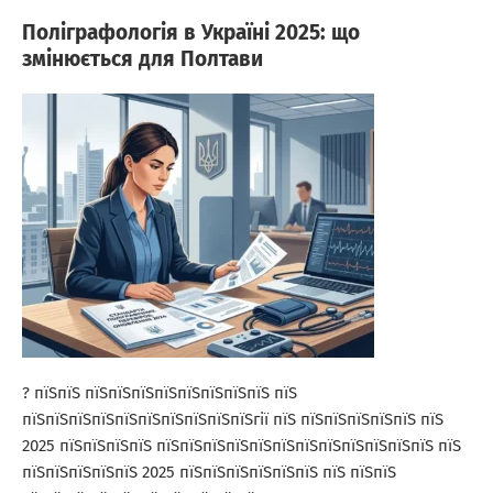
Поліграфологія в Україні 2025: що
змінюється для Полтави
? пїЅпїЅ пїЅпїЅпїЅпїЅпїЅпїЅпїЅпїЅ пїЅ
пїЅпїЅпїЅпїЅпїЅпїЅпїЅпїЅпїЅпїЅгії пїЅ пїЅпїЅпїЅпїЅпїЅ пїЅ
2025 пїЅпїЅпїЅпїЅ пїЅпїЅпїЅпїЅпїЅпїЅпїЅпїЅпїЅпїЅпїЅпїЅ пїЅ
пїЅпїЅпїЅпїЅпїЅ 2025 пїЅпїЅпїЅпїЅпїЅпїЅ пїЅ пїЅпїЅ