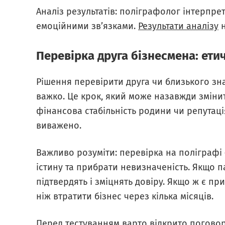
Аналіз результатів: поліграфолог інтерпре
емоційними зв’язками.
Результати аналізу
н
Перевірка друга бізнесмена: етич
Рішення перевірити друга чи близького зн
важко. Це крок, який може назавжди змінити
фінансова стабільність родини чи репутаці
виважено.
Важливо розуміти: перевірка на поліграфі
істину та прибрати невизначеність. Якщо п
підтвердять і зміцнять довіру. Якщо ж є пр
ніж втратити бізнес через кілька місяців.
Перед тестуванням варто відкрито поговор