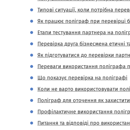
Типові ситуації, коли потрібна пер
Як працює поліграф при перевірці 
Етапи тестування партнера на поліг
Перевірка друга бізнесмена етичні т
Як підготуватися до перевірки парт
Переваги використання поліграфа п
Що показує перевірка на поліграфі
Коли не варто використовувати пол
Поліграф для оточення як захистити
Профілактичне використання полігр
Питання та відповіді про використа