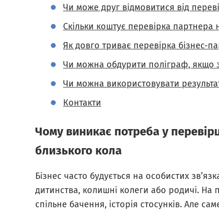
Чи може друг відмовитися від перев
Скільки коштує перевірка партнера н
Як довго триває перевірка бізнес-па
Чи можна обдурити поліграф, якщо з
Чи можна використовувати результат
Контакти
Чому виникає потреба у перевірц
близького кола
Бізнес часто будується на особистих зв’яз
дитинства, колишні колеги або родичі. На 
спільне бачення, історія стосунків. Але са