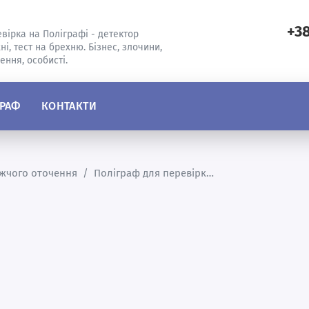
+38
вірка на Поліграфі - детектор
ні, тест на брехню. Бізнес, злочини,
ення, особисті.
ГРАФ
КОНТАКТИ
жчого оточення
/
Поліграф для перевірки партнера по бізнесу серед близьких