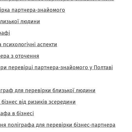
евірка партнера-знайомого
близької людини
рафі
а психологічні аспекти
нера з оточення
ри перевірці партнера-знайомого у Полтаві
іграф для перевірки близької людини
 бізнес від ризиків зсередини
афа в бізнесі
ння поліграфа для перевірки бізнес-партнера