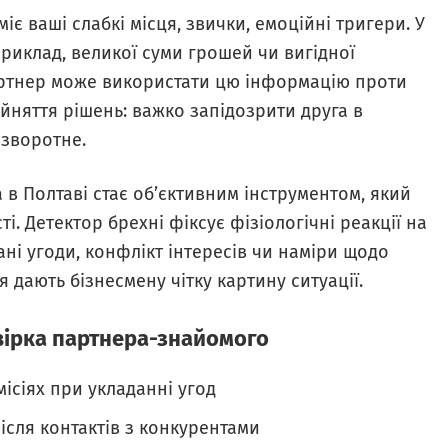
є ваші слабкі місця, звички, емоційні тригери. У
приклад, великої суми грошей чи вигідної
артнер може використати цю інформацію проти
йняття рішень: важко запідозрити друга в
 зворотне.
в Полтаві стає об’єктивним інструментом, який
і. Детектор брехні фіксує фізіологічні реакції на
ні угоди, конфлікт інтересів чи наміри щодо
я дають бізнесмену чітку картину ситуації.
евірка партнера-знайомого
місіях при укладанні угод
ісля контактів з конкурентами