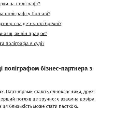
ірки на поліграфі?
а поліграфі у Полтаві?
ртнера на детекторі брехні?
наєш, як він працює?
и поліграфа в суді?
і поліграфом бізнес-партнера з
ках. Партнерами стають однокласники, друзі
перший погляд це зручно: є взаємна довіра,
ме ця близькість може стати пасткою.