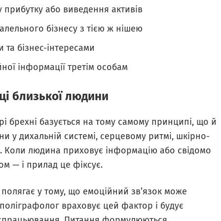
у прибутку або виведення активів
алельного бізнесу з тією ж нішею
 та бізнес-інтересами
ної інформації третім особам
ці близької людини
і брехні базується на тому самому принципі, що й
ни у дихальній системі, серцевому ритмі, шкірно-
ті. Коли людина приховує інформацію або свідомо
м — і прилад це фіксує.
 полягає у тому, що емоційний зв’язок може
 поліграфолог враховує цей фактор і будує
 спрацьювання.
Питання формулюються