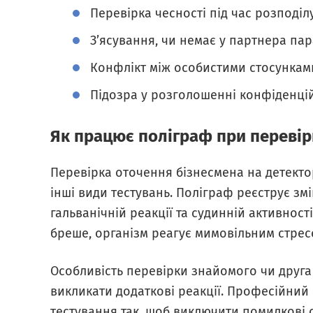
Перевірка чесності під час розподіл
З’ясування, чи немає у партнера пар
Конфлікт між особистими стосунками
Підозра у розголошенні конфіденцій
Як працює поліграф при перевір
Перевірка оточення бізнесмена на детектор
інші види тестувань. Поліграф реєструє змі
гальванічній реакції та судинній активнос
бреше, організм реагує мимовільним стресо
Особливість перевірки знайомого чи друга
викликати додаткові реакції. Професійний
тестування так, щоб виключити помилкові