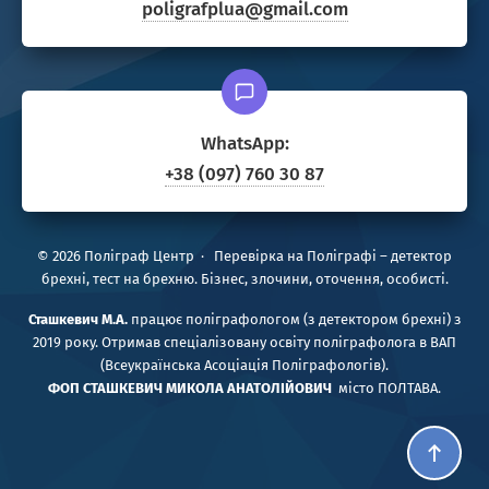
poligrafplua@gmail.com
WhatsApp:
+38 (097) 760 30 87
©
2026
Поліграф Центр
·
Перевірка на Поліграфі – детектор
брехні, тест на брехню. Бізнес, злочини, оточення, особисті.
Сташкевич М.А.
працює поліграфологом (з детектором брехні) з
2019 року. Отримав спеціалізовану освіту поліграфолога в ВАП
(Всеукраїнська Асоціація Поліграфологів).
ФОП
СТАШКЕВИЧ МИКОЛА АНАТОЛІЙОВИЧ
місто ПОЛТАВА.