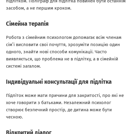
підлітком. Поліграф для підлітка повинен бути останнім
засобом, а не першим кроком.
Сімейна терапія
Робота з сімейним психологом допомагає всім членам
сім’ї висловити свої почуття, зрозуміти позицію один
одного, знайти нові способи комунікації. Часто
виявляється, що проблема не в підлітку, а в сімейній
системі загалом.
Індивідуальні консультації для підлітка
Підліток може мати причини для закритості, про які не
хоче говорити з батьками. Незалежний психолог
створює безпечний простір, де дитина може бути
чесною.
Відкритий діалог