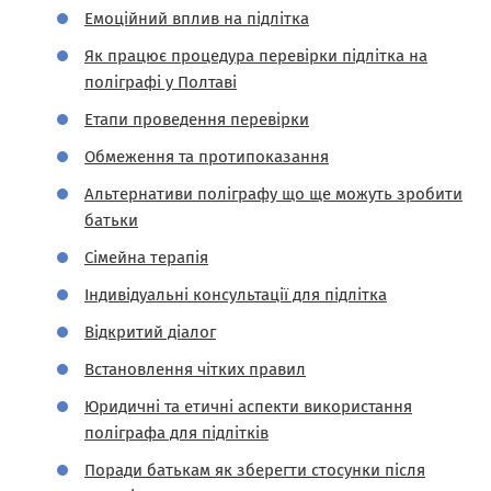
Емоційний вплив на підлітка
Як працює процедура перевірки підлітка на
поліграфі у Полтаві
Етапи проведення перевірки
Обмеження та протипоказання
Альтернативи поліграфу що ще можуть зробити
батьки
Сімейна терапія
Індивідуальні консультації для підлітка
Відкритий діалог
Встановлення чітких правил
Юридичні та етичні аспекти використання
поліграфа для підлітків
Поради батькам як зберегти стосунки після