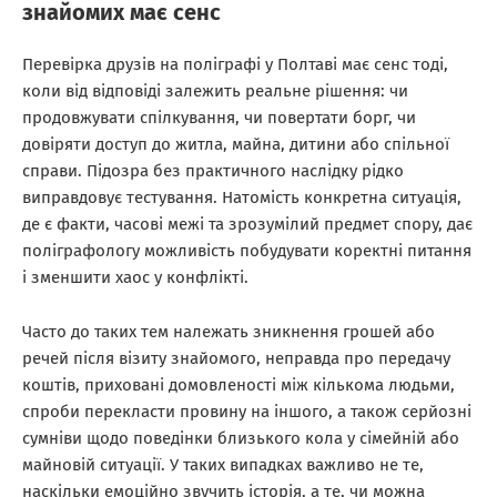
знайомих має сенс
Перевірка друзів на поліграфі у Полтаві має сенс тоді,
коли від відповіді залежить реальне рішення: чи
продовжувати спілкування, чи повертати борг, чи
довіряти доступ до житла, майна, дитини або спільної
справи. Підозра без практичного наслідку рідко
виправдовує тестування. Натомість конкретна ситуація,
де є факти, часові межі та зрозумілий предмет спору, дає
поліграфологу можливість побудувати коректні питання
і зменшити хаос у конфлікті.
Часто до таких тем належать зникнення грошей або
речей після візиту знайомого, неправда про передачу
коштів, приховані домовленості між кількома людьми,
спроби перекласти провину на іншого, а також серйозні
сумніви щодо поведінки близького кола у сімейній або
майновій ситуації. У таких випадках важливо не те,
наскільки емоційно звучить історія, а те, чи можна