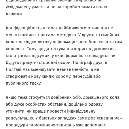
Відповідальна перевірка завжди спирається на
усвідомлену участь, а не на спробу зламати волю
людини.
Конфіденційність у темах найближчого оточення не
менш важлива, ніж сама методика. У дружніх і сімейних
колах наслідки витоку інформації часто болючіші за сам
конфлікт. Тому ще до тестування корисно домовитися,
хто отримає підсумок, у якій формі його нададуть і чи
будуть присутні сторонні особи. Поліграф друзі в
Полтаві має зменшувати невизначеність, а не
створювати нову хвилю сорому, пересудів або
публічного тиску.
Якщо тема стосується довірених осіб, домашнього кола
або дуже особистих обставин, доцільно одразу
уточнити, чи краще провести індивідуальну
консультацію. У багатьох випадках саме роз’яснення меж
процедури та можливих запитань уже допомагає