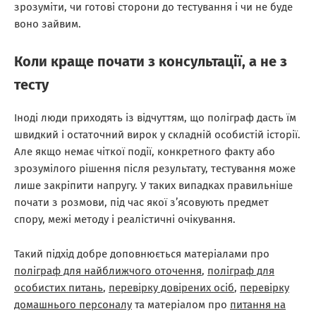
зрозуміти, чи готові сторони до тестування і чи не буде
воно зайвим.
Коли краще почати з консультації, а не з
тесту
Іноді люди приходять із відчуттям, що поліграф дасть їм
швидкий і остаточний вирок у складній особистій історії.
Але якщо немає чіткої події, конкретного факту або
зрозумілого рішення після результату, тестування може
лише закріпити напругу. У таких випадках правильніше
почати з розмови, під час якої з’ясовують предмет
спору, межі методу і реалістичні очікування.
Такий підхід добре доповнюється матеріалами про
поліграф для найближчого оточення
,
поліграф для
особистих питань
,
перевірку довірених осіб
,
перевірку
домашнього персоналу
та матеріалом про
питання на