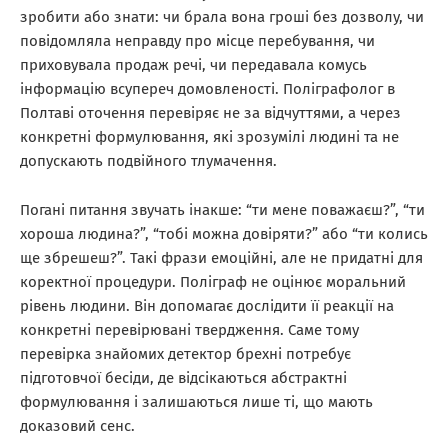
зробити або знати: чи брала вона гроші без дозволу, чи
повідомляла неправду про місце перебування, чи
приховувала продаж речі, чи передавала комусь
інформацію всупереч домовленості. Поліграфолог в
Полтаві оточення перевіряє не за відчуттями, а через
конкретні формулювання, які зрозумілі людині та не
допускають подвійного тлумачення.
Погані питання звучать інакше: “ти мене поважаєш?”, “ти
хороша людина?”, “тобі можна довіряти?” або “ти колись
ще збрешеш?”. Такі фрази емоційні, але не придатні для
коректної процедури. Поліграф не оцінює моральний
рівень людини. Він допомагає дослідити її реакції на
конкретні перевірювані твердження. Саме тому
перевірка знайомих детектор брехні потребує
підготовчої бесіди, де відсікаються абстрактні
формулювання і залишаються лише ті, що мають
доказовий сенс.