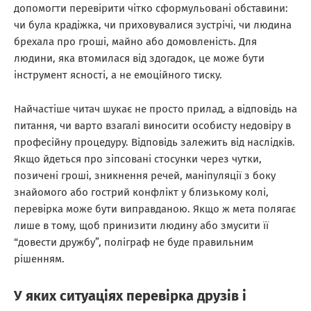
допомогти перевірити чітко сформульовані обставини:
чи була крадіжка, чи приховувалися зустрічі, чи людина
брехала про гроші, майно або домовленість. Для
людини, яка втомилася від здогадок, це може бути
інструмент ясності, а не емоційного тиску.
Найчастіше читач шукає не просто прилад, а відповідь на
питання, чи варто взагалі виносити особисту недовіру в
професійну процедуру. Відповідь залежить від наслідків.
Якщо йдеться про зіпсовані стосунки через чутки,
позичені гроші, зникнення речей, маніпуляції з боку
знайомого або гострий конфлікт у близькому колі,
перевірка може бути виправданою. Якщо ж мета полягає
лише в тому, щоб принизити людину або змусити її
“довести дружбу”, поліграф не буде правильним
рішенням.
У яких ситуаціях перевірка друзів і