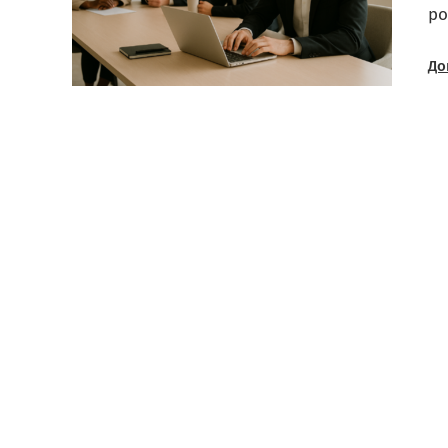
ро
До