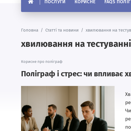
ПОСЛУГИ
КОРИСНЕ
FAQS ПОЛІ
Головна
/
Статті та новини
/
хвилювання на тестуванні
Корисне про поліграф
Поліграф і стрес: чи впливає 
Хв
ре
Чи
ре
по