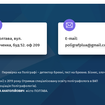
олтава, вул.
E-mail:
енка, буд 52. оф 209
poligrafplua@gmail.
·
Перевірка на Поліграфі – детектор брехні, тест на брехню. Бізнес, зло
) з 2019 року. Отримав спеціалізовану освіту поліграфолога в ВАП
соціація Поліграфологів).
А АНАТОЛІЙОВИЧ
місто ПОЛТАВА.