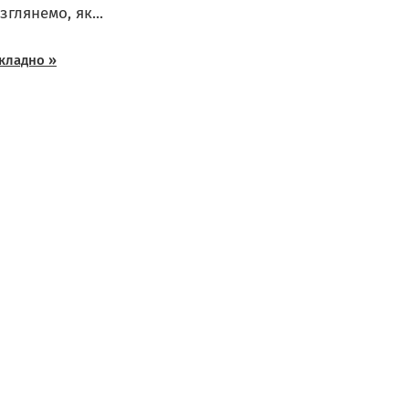
зглянемо, як...
кладно »