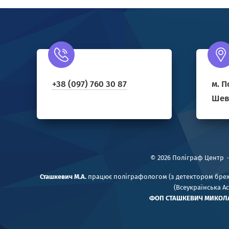
+38 (097) 760 30 87
м. П
Шевч
©
2026
Поліграф Центр
Сташкевич М.А.
працює поліграфологом (з детектором брехні
(Всеукраїнська А
ФОП
СТАШКЕВИЧ МИКОЛ